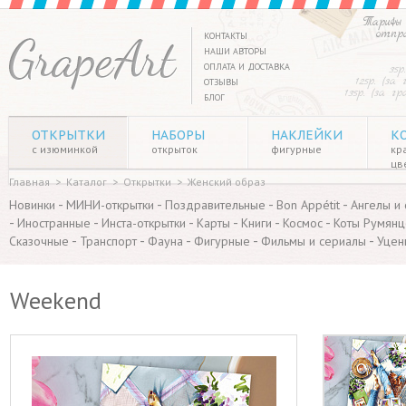
Тарифы 
отпр
КОНТАКТЫ
НАШИ АВТОРЫ
ОПЛАТА И ДОСТАВКА
35р
125р. (за
ОТЗЫВЫ
135р. (за г
БЛОГ
ОТКРЫТКИ
НАБОРЫ
НАКЛЕЙКИ
К
с изюминкой
открыток
фигурные
кр
цв
Главная
>
Каталог
>
Открытки
>
Женский образ
-
-
-
-
Новинки
МИНИ-открытки
Поздравительные
Bon Appétit
Ангелы и
-
-
-
-
-
-
Иностранные
Инста-открытки
Карты
Книги
Космос
Коты Румянц
-
-
-
-
-
Сказочные
Транспорт
Фауна
Фигурные
Фильмы и сериалы
Уцен
Weekend