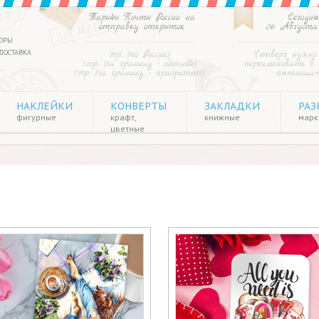
Тарифы Почты России на
Сегодня
отправку открыток
06 Августа
ОРЫ
ДОСТАВКА
35р. (по России)
Четверг нужно
125р. (за границу - обычный)
переименовать в
135р. (за границу - приоритет)
пятница»
НАКЛЕЙКИ
КОНВЕРТЫ
ЗАКЛАДКИ
РАЗ
фигурные
крафт,
книжные
марки
цветные