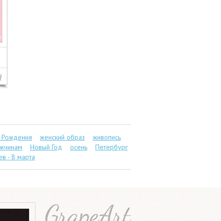
 Рождения
женский образ
живопись
жчинам
Новый Год
осень
Петербург
в - 8 марта