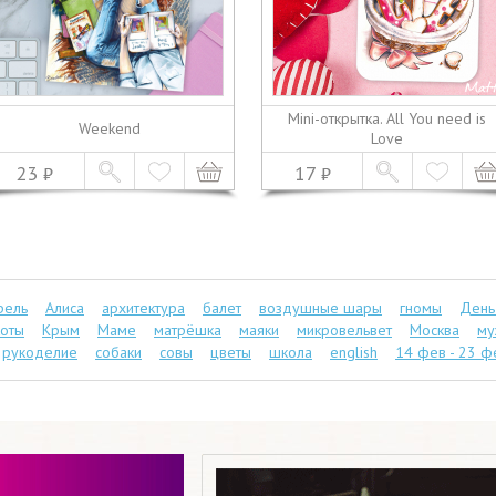
Mini-открытка. All You need is
Weekend
Love
23
17
рель
Алиса
архитектура
балет
воздушные шары
гномы
День
коты
Крым
Маме
матрёшка
маяки
микровельвет
Москва
му
рукоделие
собаки
совы
цветы
школа
english
14 фев - 23 фе