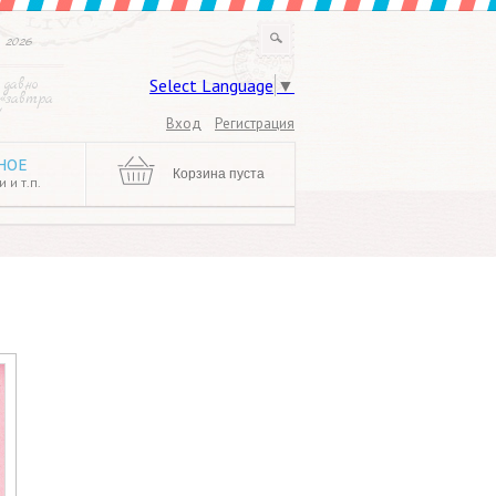
 2026
Select Language
▼
 давно
 «завтра
!
Вход
Регистрация
НОЕ
Корзина пуста
 и т.п.