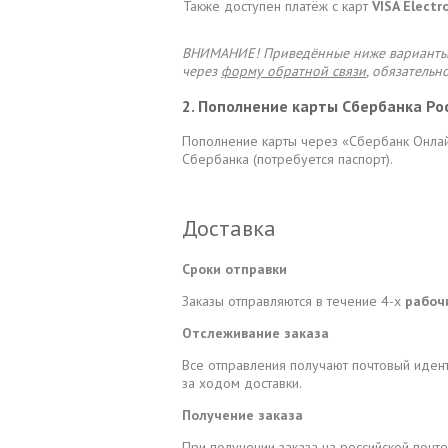
Также доступен платёж с карт
VISA Electr
ВНИМАНИЕ! Приведённые ниже варианты о
через
форму обратной связи
, обязательн
2. Пополнение карты Сбербанка Ро
Пополнение карты через «Сбербанк Онлай
Сбербанка (потребуется паспорт).
Доставка
Сроки отправки
Заказы отправляются в течение 4-х
рабоч
Отслеживание заказа
Все отправления получают почтовый иден
за ходом доставки.
Получение заказа
При получении заказа на российской почте