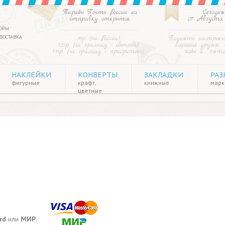
Тарифы Почты России на
Сегодня
отправку открыток
07 Августа
ОРЫ
ДОСТАВКА
35р. (по России)
Поднять настроен
125р. (за границу - обычный)
хорошие друзья, 
135р. (за границу - приоритет)
кофе и… пят
НАКЛЕЙКИ
КОНВЕРТЫ
ЗАКЛАДКИ
РАЗ
фигурные
крафт,
книжные
марки
цветные
rd
или
МИР
.