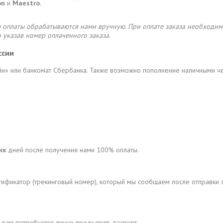
on
и
Maestro
.
платы обрабатываются нами вручную. При оплате заказа необходимо
о указав номер оплаченного заказа.
ссии
н» или банкомат Сбербанка. Также возможно пополнение наличными ч
их
дней после получения нами 100% оплаты.
тификатор (трекинговый номер), который мы сообщаем после отправки 
 вам потребуется лично предъявить паспорт.