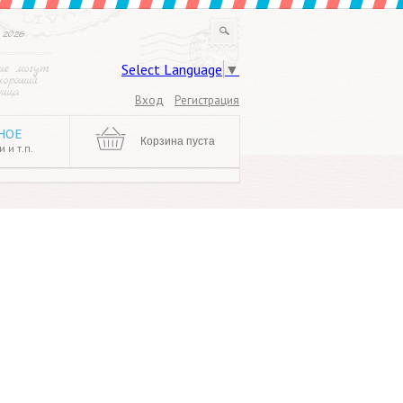
 2026
Select Language
▼
ие могут
хороший
ница
Вход
Регистрация
НОЕ
Корзина пуста
 и т.п.