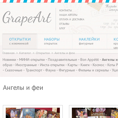
Тарифы 
отпр
КОНТАКТЫ
НАШИ АВТОРЫ
ОПЛАТА И ДОСТАВКА
35р
125р. (за
ОТЗЫВЫ
135р. (за г
БЛОГ
ОТКРЫТКИ
НАБОРЫ
НАКЛЕЙКИ
К
с изюминкой
открыток
фигурные
кр
цв
Главная
>
Каталог
>
Открытки
>
Ангелы и феи
-
-
-
-
Новинки
МИНИ-открытки
Поздравительные
Bon Appétit
Ангелы и
-
-
-
-
-
-
образ
Иностранные
Инста-открытки
Карты
Книги
Космос
Коты 
-
-
-
-
-
-
Сказочные
Транспорт
Фауна
Фигурные
Фильмы и сериалы
Уце
Ангелы и феи