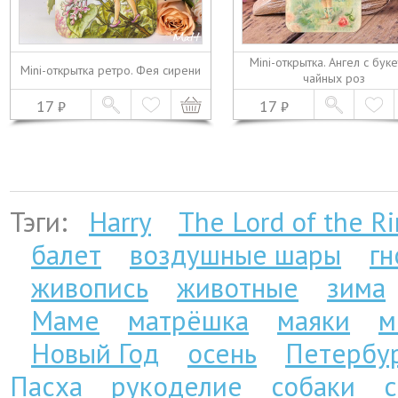
Mini-открытка. Ангел с бук
Mini-открытка ретро. Фея сирени
чайных роз
17
17
Тэги:
Harry
The Lord of the R
балет
воздушные шары
г
живопись
животные
зима
Маме
матрёшка
маяки
м
Новый Год
осень
Петербу
Пасха
рукоделие
собаки