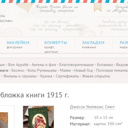
Тарифы Почты России на
Сегодня
отправку открыток
06 Августа
ОРЫ
ДОСТАВКА
35р. (по России)
Четверг нужно
125р. (за границу - обычный)
переименовать в
135р. (за границу - приоритет)
пятница»
НАКЛЕЙКИ
КОНВЕРТЫ
ЗАКЛАДКИ
РАЗ
фигурные
крафт,
книжные
марки
цветные
-
-
-
-
-
ные
Bon Appétit
Ангелы и феи
Благотворительные
Ботаника
Видов
-
-
-
-
-
ниги
Космос
Коты Румянцева
Маяки
Новый Год
Почтовая тематик
-
-
-
-
Фильмы и сериалы
Уценка
Сертификаты
Живая открытка
бложка книги 1915 г.
Джесси Уиллкокс Смит
Размер:
10 x 15 см
Материал:
картон, 300 г/м²