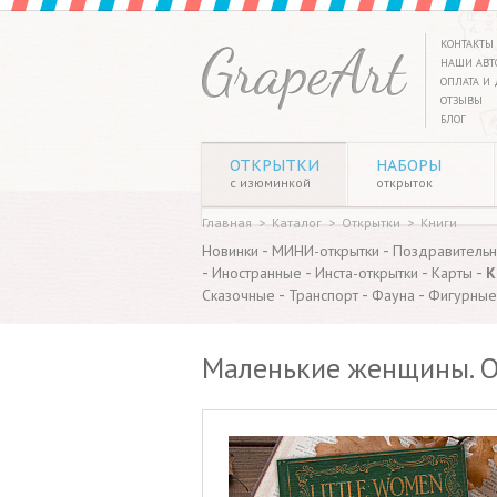
КОНТАКТЫ
НАШИ АВТ
ОПЛАТА И 
ОТЗЫВЫ
БЛОГ
ОТКРЫТКИ
НАБОРЫ
с изюминкой
открыток
Главная
>
Каталог
>
Открытки
>
Книги
-
-
Новинки
МИНИ-открытки
Поздравитель
-
-
-
-
Иностранные
Инста-открытки
Карты
К
-
-
-
Сказочные
Транспорт
Фауна
Фигурные
Маленькие женщины. О