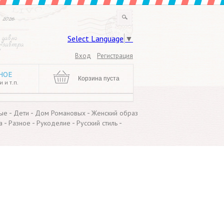
 2026
Select Language
▼
 давно
 «завтра
!
Вход
Регистрация
НОЕ
Корзина пуста
 и т.п.
-
-
-
ые
Дети
Дом Романовых
Женский образ
-
-
-
-
а
Разное
Рукоделие
Русский стиль