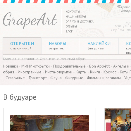
Тарифы 
отпр
КОНТАКТЫ
НАШИ АВТОРЫ
ОПЛАТА И ДОСТАВКА
35р
125р. (за
ОТЗЫВЫ
135р. (за г
БЛОГ
ОТКРЫТКИ
НАБОРЫ
НАКЛЕЙКИ
К
с изюминкой
открыток
фигурные
кр
цв
Главная
>
Каталог
>
Открытки
>
Женский образ
-
-
-
-
Новинки
МИНИ-открытки
Поздравительные
Bon Appétit
Ангелы и
-
-
-
-
-
-
образ
Иностранные
Инста-открытки
Карты
Книги
Космос
Коты 
-
-
-
-
-
-
Сказочные
Транспорт
Фауна
Фигурные
Фильмы и сериалы
Уце
В будуаре