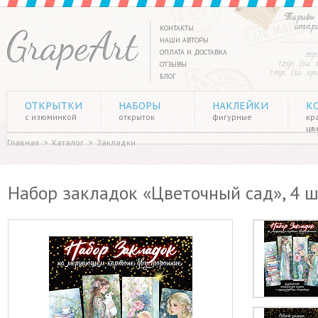
Тарифы 
отпр
КОНТАКТЫ
НАШИ АВТОРЫ
ОПЛАТА И ДОСТАВКА
35р
125р. (за
ОТЗЫВЫ
135р. (за г
БЛОГ
ОТКРЫТКИ
НАБОРЫ
НАКЛЕЙКИ
К
с изюминкой
открыток
фигурные
кр
цв
Главная
>
Каталог
>
Закладки
Набор закладок «Цветочный сад», 4 ш