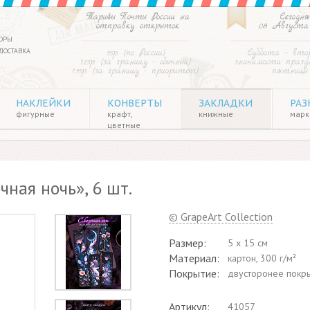
Тарифы Почты России на
Сегодня
отправку открыток
08 Августа
ОРЫ
ДОСТАВКА
35р. (по России)
Суббота – вто
125р. (за границу - обычный)
значимости праздн
135р. (за границу - приоритет)
пятницы
НАКЛЕЙКИ
КОНВЕРТЫ
ЗАКЛАДКИ
РАЗ
фигурные
крафт,
книжные
марки
цветные
ная ночь», 6 шт.
© GrapeArt Collection
Размер:
5 x 15 см
Материал:
картон, 300 г/м²
Покрытие:
двусторонее покры
Артикул:
41057