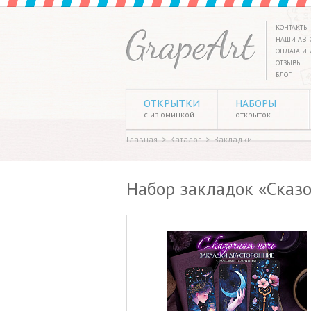
КОНТАКТЫ
НАШИ АВТ
ОПЛАТА И 
ОТЗЫВЫ
БЛОГ
ОТКРЫТКИ
НАБОРЫ
с изюминкой
открыток
Главная
>
Каталог
>
Закладки
Набор закладок «Сказоч