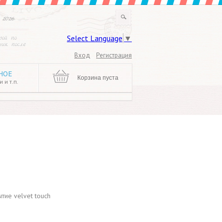
 2026
Select Language
▼
рой по
ик после
Вход
Регистрация
НОЕ
Корзина пуста
 и т.п.
тие velvet touch