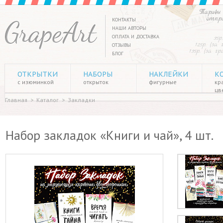
Тарифы 
отпр
КОНТАКТЫ
НАШИ АВТОРЫ
ОПЛАТА И ДОСТАВКА
35р
125р. (за
ОТЗЫВЫ
135р. (за г
БЛОГ
ОТКРЫТКИ
НАБОРЫ
НАКЛЕЙКИ
К
с изюминкой
открыток
фигурные
кр
цв
Главная
>
Каталог
>
Закладки
Набор закладок «Книги и чай», 4 шт.