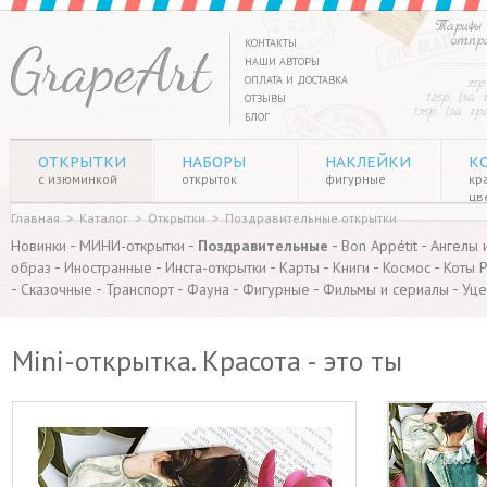
Тарифы 
отпр
КОНТАКТЫ
НАШИ АВТОРЫ
ОПЛАТА И ДОСТАВКА
35р
125р. (за
ОТЗЫВЫ
135р. (за г
БЛОГ
ОТКРЫТКИ
НАБОРЫ
НАКЛЕЙКИ
К
с изюминкой
открыток
фигурные
кр
цв
Главная
>
Каталог
>
Открытки
>
Поздравительные открытки
-
-
-
-
Новинки
МИНИ-открытки
Поздравительные
Bon Appétit
Ангелы 
-
-
-
-
-
-
образ
Иностранные
Инста-открытки
Карты
Книги
Космос
Коты 
-
-
-
-
-
-
Сказочные
Транспорт
Фауна
Фигурные
Фильмы и сериалы
Уце
Mini-открытка. Красота - это ты