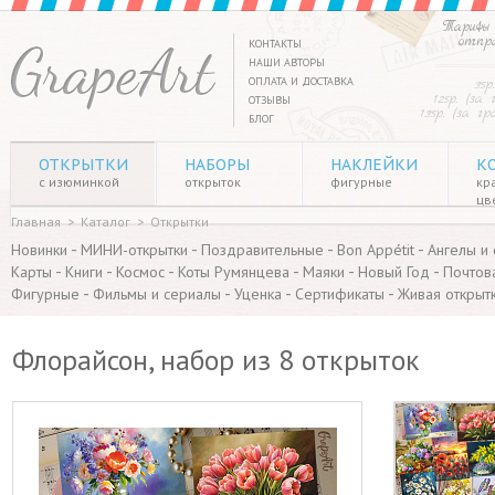
Тарифы 
отпр
КОНТАКТЫ
НАШИ АВТОРЫ
ОПЛАТА И ДОСТАВКА
35р
125р. (за
ОТЗЫВЫ
135р. (за г
БЛОГ
ОТКРЫТКИ
НАБОРЫ
НАКЛЕЙКИ
К
с изюминкой
открыток
фигурные
кр
цв
Главная
>
Каталог
>
Открытки
-
-
-
-
Новинки
МИНИ-открытки
Поздравительные
Bon Appétit
Ангелы и
-
-
-
-
-
-
Карты
Книги
Космос
Коты Румянцева
Маяки
Новый Год
Почтов
-
-
-
-
Фигурные
Фильмы и сериалы
Уценка
Сертификаты
Живая открыт
Флорайсон, набор из 8 открыток