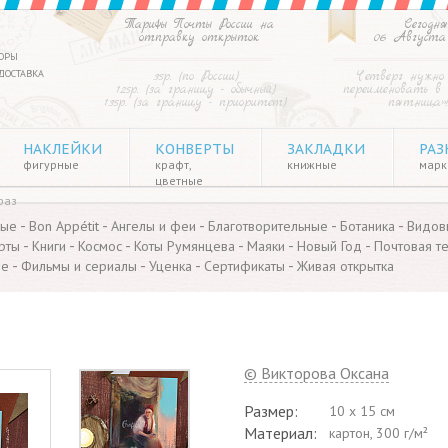
Тарифы Почты России на
Сегодня
отправку открыток
06 Августа
ОРЫ
ДОСТАВКА
35р. (по России)
Четверг нужно
125р. (за границу - обычный)
переименовать в
135р. (за границу - приоритет)
пятница»
НАКЛЕЙКИ
КОНВЕРТЫ
ЗАКЛАДКИ
РАЗ
фигурные
крафт,
книжные
марки
цветные
раз
-
-
-
-
-
ные
Bon Appétit
Ангелы и феи
Благотворительные
Ботаника
Видов
-
-
-
-
-
-
рты
Книги
Космос
Коты Румянцева
Маяки
Новый Год
Почтовая т
-
-
-
-
ые
Фильмы и сериалы
Уценка
Сертификаты
Живая открытка
© Викторова Оксана
Размер:
10 x 15 см
Материал:
картон, 300 г/м²