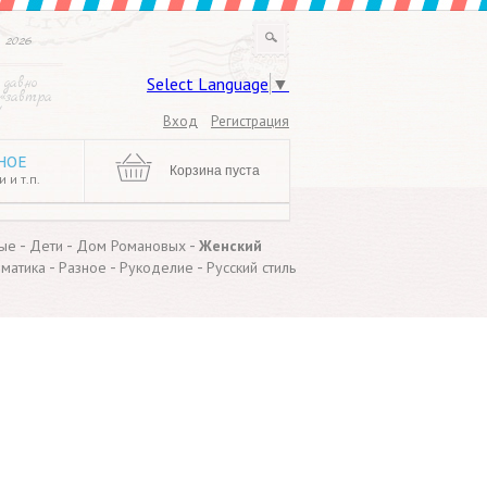
 2026
Select Language
▼
 давно
 «завтра
!
Вход
Регистрация
НОЕ
Корзина пуста
 и т.п.
-
-
-
ые
Дети
Дом Романовых
Женский
-
-
-
ематика
Разное
Рукоделие
Русский стиль