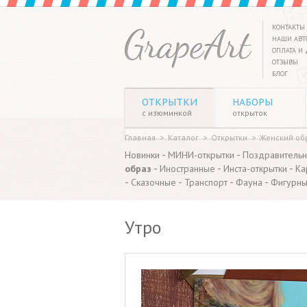
КОНТАКТЫ
НАШИ АВТ
ОПЛАТА И 
ОТЗЫВЫ
БЛОГ
ОТКРЫТКИ
НАБОРЫ
с изюминкой
открыток
Главная
>
Каталог
>
Открытки
>
Женский об
-
-
Новинки
МИНИ-открытки
Поздравитель
-
-
-
образ
Иностранные
Инста-открытки
Ка
-
-
-
-
Сказочные
Транспорт
Фауна
Фигурн
Утро