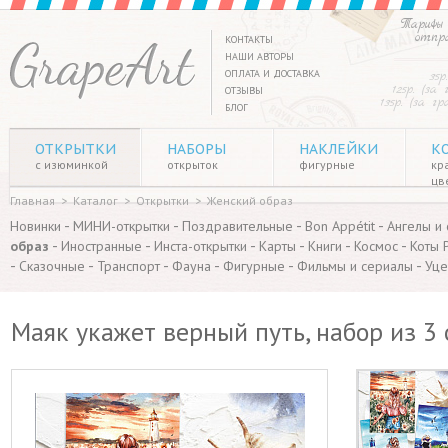
Тарифы 
отпр
КОНТАКТЫ
НАШИ АВТОРЫ
ОПЛАТА И ДОСТАВКА
35р
125р. (за
ОТЗЫВЫ
135р. (за г
БЛОГ
ОТКРЫТКИ
НАБОРЫ
НАКЛЕЙКИ
К
с изюминкой
открыток
фигурные
кр
цв
Главная
>
Каталог
>
Открытки
>
Женский образ
-
-
-
-
Новинки
МИНИ-открытки
Поздравительные
Bon Appétit
Ангелы и
-
-
-
-
-
-
образ
Иностранные
Инста-открытки
Карты
Книги
Космос
Коты 
-
-
-
-
-
-
Сказочные
Транспорт
Фауна
Фигурные
Фильмы и сериалы
Уце
Маяк укажет верный путь, набор из 3