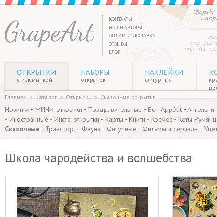
Тарифы 
отпр
КОНТАКТЫ
НАШИ АВТОРЫ
ОПЛАТА И ДОСТАВКА
35р
125р. (за
ОТЗЫВЫ
135р. (за г
БЛОГ
ОТКРЫТКИ
НАБОРЫ
НАКЛЕЙКИ
К
с изюминкой
открыток
фигурные
кр
цв
Главная
>
Каталог
>
Открытки
>
Сказочные открытки
-
-
-
-
Новинки
МИНИ-открытки
Поздравительные
Bon Appétit
Ангелы и
-
-
-
-
-
-
Иностранные
Инста-открытки
Карты
Книги
Космос
Коты Румянц
-
-
-
-
-
Сказочные
Транспорт
Фауна
Фигурные
Фильмы и сериалы
Уце
Школа чародейства и волшебства