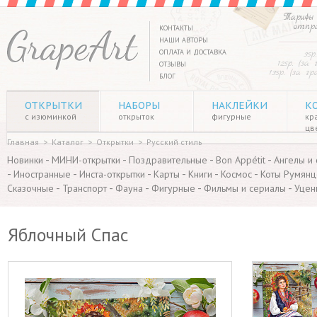
Тарифы 
отпр
КОНТАКТЫ
НАШИ АВТОРЫ
ОПЛАТА И ДОСТАВКА
35р
125р. (за
ОТЗЫВЫ
135р. (за г
БЛОГ
ОТКРЫТКИ
НАБОРЫ
НАКЛЕЙКИ
К
с изюминкой
открыток
фигурные
кр
цв
Главная
>
Каталог
>
Открытки
>
Русский стиль
-
-
-
-
Новинки
МИНИ-открытки
Поздравительные
Bon Appétit
Ангелы и
-
-
-
-
-
-
Иностранные
Инста-открытки
Карты
Книги
Космос
Коты Румянц
-
-
-
-
-
Сказочные
Транспорт
Фауна
Фигурные
Фильмы и сериалы
Уцен
Яблочный Спас