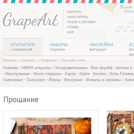
Тарифы 
отпр
КОНТАКТЫ
НАШИ АВТОРЫ
ОПЛАТА И ДОСТАВКА
35р
125р. (за
ОТЗЫВЫ
135р. (за г
БЛОГ
ОТКРЫТКИ
НАБОРЫ
НАКЛЕЙКИ
К
с изюминкой
открыток
фигурные
кр
цв
Главная
>
Каталог
>
Открытки
>
Русский стиль
-
-
-
-
Новинки
МИНИ-открытки
Поздравительные
Bon Appétit
Ангелы и
-
-
-
-
-
-
Иностранные
Инста-открытки
Карты
Книги
Космос
Коты Румянц
-
-
-
-
-
Сказочные
Транспорт
Фауна
Фигурные
Фильмы и сериалы
Уцен
Прощание