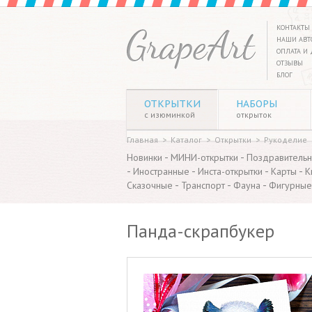
КОНТАКТЫ
НАШИ АВТ
ОПЛАТА И 
ОТЗЫВЫ
БЛОГ
ОТКРЫТКИ
НАБОРЫ
с изюминкой
открыток
Главная
>
Каталог
>
Открытки
>
Рукоделие
-
-
Новинки
МИНИ-открытки
Поздравитель
-
-
-
-
Иностранные
Инста-открытки
Карты
К
-
-
-
Сказочные
Транспорт
Фауна
Фигурные
Панда-скрапбукер