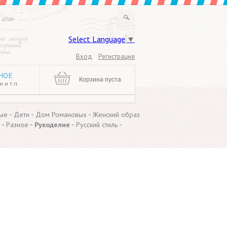
 2026
Select Language
▼
ие могут
хороший
ница
Вход
Регистрация
НОЕ
Корзина пуста
 и т.п.
-
-
-
ые
Дети
Дом Романовых
Женский образ
-
-
-
-
Разное
Рукоделие
Русский стиль