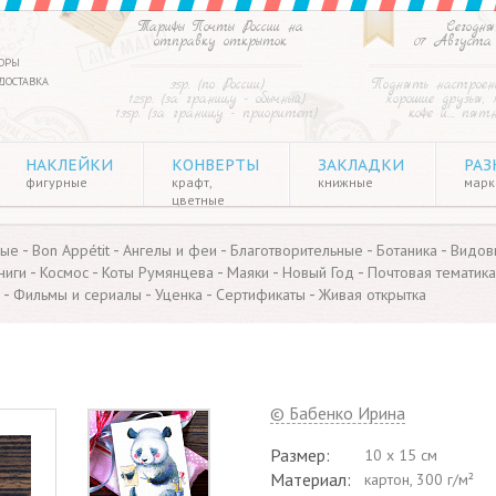
Тарифы Почты России на
Сегодня
отправку открыток
07 Августа
ОРЫ
ДОСТАВКА
35р. (по России)
Поднять настроен
125р. (за границу - обычный)
хорошие друзья, 
135р. (за границу - приоритет)
кофе и… пят
НАКЛЕЙКИ
КОНВЕРТЫ
ЗАКЛАДКИ
РАЗ
фигурные
крафт,
книжные
марки
цветные
-
-
-
-
-
ные
Bon Appétit
Ангелы и феи
Благотворительные
Ботаника
Видов
-
-
-
-
-
ниги
Космос
Коты Румянцева
Маяки
Новый Год
Почтовая тематика
-
-
-
-
Фильмы и сериалы
Уценка
Сертификаты
Живая открытка
© Бабенко Ирина
Размер:
10 x 15 см
Материал:
картон, 300 г/м²