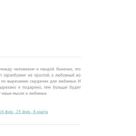
я
между человеком и пандой. Конечно, это
от скрапбукинг не простой, а любовный во
е по вырезанию сердечек для любимых. И
ырезано и подарено, тем больше будет
т наши мысли о любимых.
14 фев - 23 фев - 8 марта