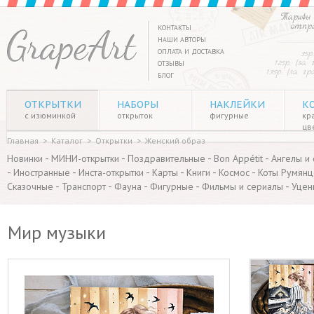
Тарифы 
отпр
КОНТАКТЫ
НАШИ АВТОРЫ
ОПЛАТА И ДОСТАВКА
35р
125р. (за
ОТЗЫВЫ
135р. (за г
БЛОГ
ОТКРЫТКИ
НАБОРЫ
НАКЛЕЙКИ
К
с изюминкой
открыток
фигурные
кр
цв
Главная
>
Каталог
>
Открытки
>
Женский образ
-
-
-
-
Новинки
МИНИ-открытки
Поздравительные
Bon Appétit
Ангелы и
-
-
-
-
-
-
Иностранные
Инста-открытки
Карты
Книги
Космос
Коты Румянц
-
-
-
-
-
Сказочные
Транспорт
Фауна
Фигурные
Фильмы и сериалы
Уцен
Мир музыки