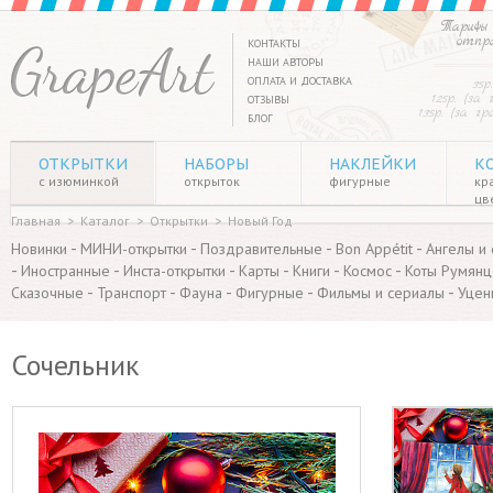
Тарифы 
отпр
КОНТАКТЫ
НАШИ АВТОРЫ
ОПЛАТА И ДОСТАВКА
35р
125р. (за
ОТЗЫВЫ
135р. (за г
БЛОГ
ОТКРЫТКИ
НАБОРЫ
НАКЛЕЙКИ
К
с изюминкой
открыток
фигурные
кр
цв
Главная
>
Каталог
>
Открытки
>
Новый Год
-
-
-
-
Новинки
МИНИ-открытки
Поздравительные
Bon Appétit
Ангелы и
-
-
-
-
-
-
Иностранные
Инста-открытки
Карты
Книги
Космос
Коты Румянц
-
-
-
-
-
Сказочные
Транспорт
Фауна
Фигурные
Фильмы и сериалы
Уцен
Сочельник