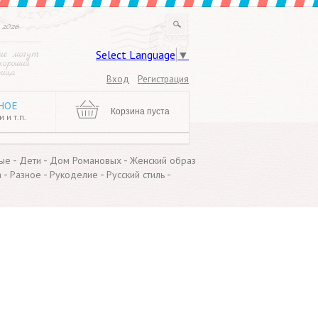
 2026
Select Language
▼
ие могут
хороший
ница
Вход
Регистрация
НОЕ
Корзина пуста
 и т.п.
-
-
-
ые
Дети
Дом Романовых
Женский образ
-
-
-
-
а
Разное
Рукоделие
Русский стиль