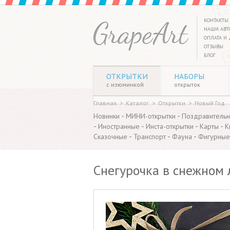
КОНТАКТЫ
НАШИ АВТ
ОПЛАТА И 
ОТЗЫВЫ
БЛОГ
ОТКРЫТКИ
НАБОРЫ
с изюминкой
открыток
Главная
>
Каталог
>
Открытки
>
Новый Год
-
-
Новинки
МИНИ-открытки
Поздравитель
-
-
-
-
Иностранные
Инста-открытки
Карты
К
-
-
-
Сказочные
Транспорт
Фауна
Фигурные
Снегурочка в снежном 