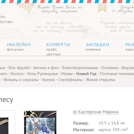
Тарифы Почты России на
Сегодня
отправку открыток
07 Августа
ОРЫ
ДОСТАВКА
35р. (по России)
Поднять настроен
125р. (за границу - обычный)
хорошие друзья, 
135р. (за границу - приоритет)
кофе и… пят
НАКЛЕЙКИ
КОНВЕРТЫ
ЗАКЛАДКИ
РАЗ
фигурные
крафт,
книжные
марки
цветные
-
-
-
-
-
ные
Bon Appétit
Ангелы и феи
Благотворительные
Ботаника
Видов
-
-
-
-
-
ниги
Космос
Коты Румянцева
Маяки
Новый Год
Почтовая тематик
-
-
-
-
Фильмы и сериалы
Уценка
Сертификаты
Живая открытка
лесу
© Касперская Марина
Размер:
10,5 x 14,8 см
Материал:
картон, 300 г/м²