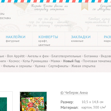
Тарифы Почты России на
Сегодня
отправку открыток
06 Августа
ОРЫ
ДОСТАВКА
35р. (по России)
Четверг нужно
125р. (за границу - обычный)
переименовать в
135р. (за границу - приоритет)
пятница»
НАКЛЕЙКИ
КОНВЕРТЫ
ЗАКЛАДКИ
РАЗ
фигурные
крафт,
книжные
марки
цветные
-
-
-
-
-
ные
Bon Appétit
Ангелы и феи
Благотворительные
Ботаника
Видов
-
-
-
-
-
ниги
Космос
Коты Румянцева
Маяки
Новый Год
Почтовая тематик
-
-
-
-
Фильмы и сериалы
Уценка
Сертификаты
Живая открытка
© Чеберяк Анна
Размер:
10,5 х 14,8 см
Материал:
картон, 300 г/м²