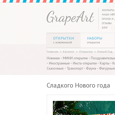
КОНТАКТЫ
НАШИ АВТ
ОПЛАТА И 
ОТЗЫВЫ
БЛОГ
ОТКРЫТКИ
НАБОРЫ
с изюминкой
открыток
Главная
>
Каталог
>
Открытки
>
Новый Год
-
-
Новинки
МИНИ-открытки
Поздравитель
-
-
-
-
Иностранные
Инста-открытки
Карты
К
-
-
-
Сказочные
Транспорт
Фауна
Фигурные
Сладкого Нового года