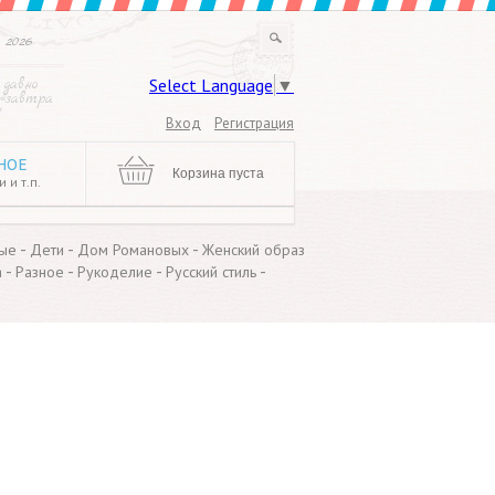
 2026
Select Language
▼
 давно
 «завтра
!
Вход
Регистрация
НОЕ
Корзина пуста
 и т.п.
-
-
-
ые
Дети
Дом Романовых
Женский образ
-
-
-
-
а
Разное
Рукоделие
Русский стиль