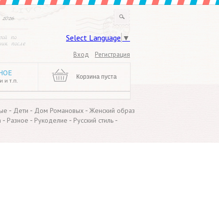
 2026
Select Language
▼
рой по
ик после
Вход
Регистрация
НОЕ
Корзина пуста
 и т.п.
-
-
-
ые
Дети
Дом Романовых
Женский образ
-
-
-
-
а
Разное
Рукоделие
Русский стиль