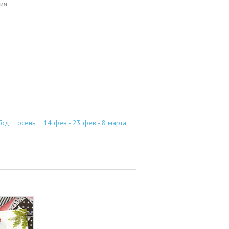
ия
Год
осень
14 фев - 23 фев - 8 марта