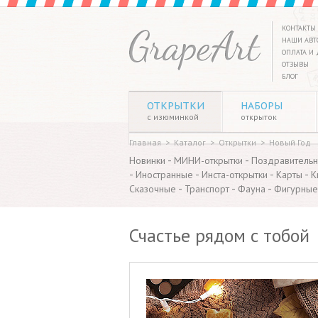
КОНТАКТЫ
НАШИ АВТ
ОПЛАТА И 
ОТЗЫВЫ
БЛОГ
ОТКРЫТКИ
НАБОРЫ
с изюминкой
открыток
Главная
>
Каталог
>
Открытки
>
Новый Год
-
-
Новинки
МИНИ-открытки
Поздравитель
-
-
-
-
Иностранные
Инста-открытки
Карты
К
-
-
-
Сказочные
Транспорт
Фауна
Фигурные
Счастье рядом с тобой