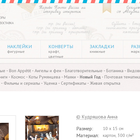
Тарифы Почты России на
Сегодня
отправку открыток
08 Августа
ОРЫ
ДОСТАВКА
35р. (по России)
Суббота – вто
125р. (за границу - обычный)
значимости праздн
135р. (за границу - приоритет)
пятницы
НАКЛЕЙКИ
КОНВЕРТЫ
ЗАКЛАДКИ
РАЗ
фигурные
крафт,
книжные
марки
цветные
-
-
-
-
-
ные
Bon Appétit
Ангелы и феи
Благотворительные
Ботаника
Видов
-
-
-
-
-
ниги
Космос
Коты Румянцева
Маяки
Новый Год
Почтовая тематик
-
-
-
-
Фильмы и сериалы
Уценка
Сертификаты
Живая открытка
© Кудряшова Анна
Размер:
10 x 15 см
Материал:
картон, 300 г/м²