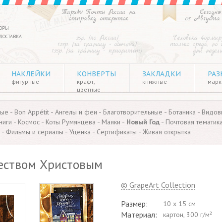
Тарифы Почты России на
Сегодня
отправку открыток
05 Августа
ОРЫ
ДОСТАВКА
35р. (по России)
Человека форми
125р. (за границу - обычный)
только среда, но 
135р. (за границу - приоритет)
дни недел
НАКЛЕЙКИ
КОНВЕРТЫ
ЗАКЛАДКИ
РАЗ
фигурные
крафт,
книжные
марки
цветные
-
-
-
-
-
ные
Bon Appétit
Ангелы и феи
Благотворительные
Ботаника
Видов
-
-
-
-
-
ниги
Космос
Коты Румянцева
Маяки
Новый Год
Почтовая тематик
-
-
-
-
Фильмы и сериалы
Уценка
Сертификаты
Живая открытка
еством Христовым
© GrapeArt Collection
Размер:
10 x 15 см
Материал:
картон, 300 г/м²