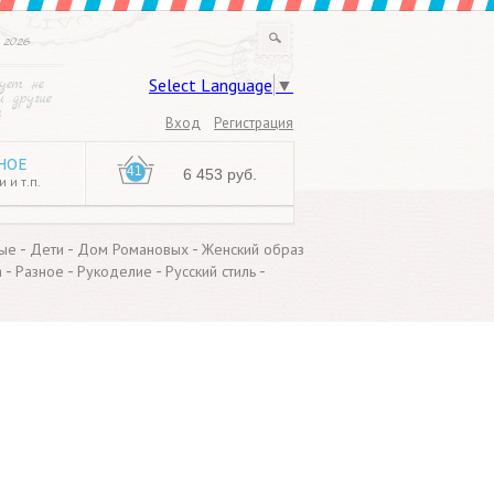
 2026
Select Language
▼
рует не
и другие
и
Вход
Регистрация
НОЕ
41
6 453 руб.
 и т.п.
-
-
-
ые
Дети
Дом Романовых
Женский образ
-
-
-
-
а
Разное
Рукоделие
Русский стиль