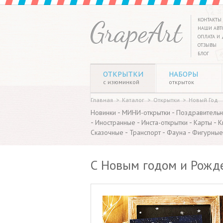
КОНТАКТЫ
НАШИ АВТ
ОПЛАТА И 
ОТЗЫВЫ
БЛОГ
ОТКРЫТКИ
НАБОРЫ
с изюминкой
открыток
Главная
>
Каталог
>
Открытки
>
Новый Год
-
-
Новинки
МИНИ-открытки
Поздравитель
-
-
-
-
Иностранные
Инста-открытки
Карты
К
-
-
-
Сказочные
Транспорт
Фауна
Фигурные
С Новым годом и Рожд