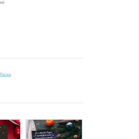
ия
 Пасха