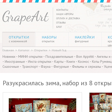
Тарифы 
отпр
КОНТАКТЫ
НАШИ АВТОРЫ
ОПЛАТА И ДОСТАВКА
35р
125р. (за
ОТЗЫВЫ
135р. (за г
БЛОГ
ОТКРЫТКИ
НАБОРЫ
НАКЛЕЙКИ
К
с изюминкой
открыток
фигурные
кр
цв
Главная
>
Каталог
>
Открытки
>
Новый Год
-
-
-
-
Новинки
МИНИ-открытки
Поздравительные
Bon Appétit
Ангелы и
-
-
-
-
-
-
Иностранные
Инста-открытки
Карты
Книги
Космос
Коты Румянц
-
-
-
-
-
Сказочные
Транспорт
Фауна
Фигурные
Фильмы и сериалы
Уцен
Разукрасилась зима, набор из 8 откры