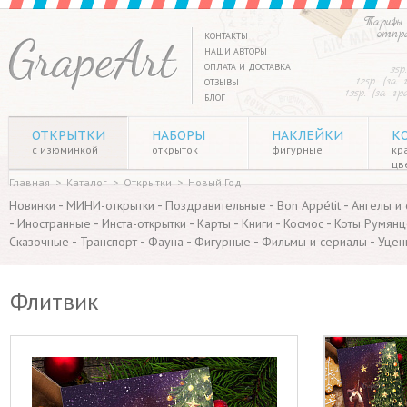
Тарифы 
отпр
КОНТАКТЫ
НАШИ АВТОРЫ
ОПЛАТА И ДОСТАВКА
35р
125р. (за
ОТЗЫВЫ
135р. (за г
БЛОГ
ОТКРЫТКИ
НАБОРЫ
НАКЛЕЙКИ
К
с изюминкой
открыток
фигурные
кр
цв
Главная
>
Каталог
>
Открытки
>
Новый Год
-
-
-
-
Новинки
МИНИ-открытки
Поздравительные
Bon Appétit
Ангелы и
-
-
-
-
-
-
Иностранные
Инста-открытки
Карты
Книги
Космос
Коты Румянц
-
-
-
-
-
Сказочные
Транспорт
Фауна
Фигурные
Фильмы и сериалы
Уцен
Флитвик