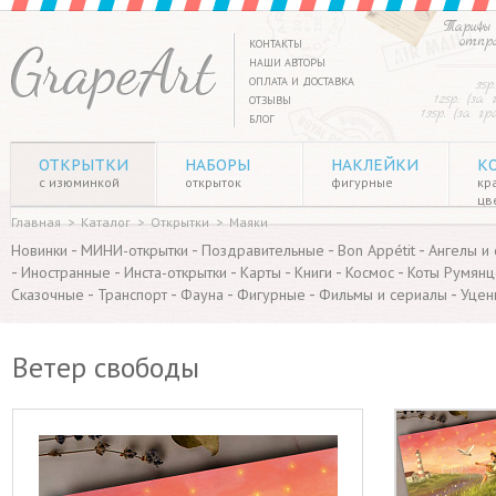
Тарифы 
отпр
КОНТАКТЫ
НАШИ АВТОРЫ
ОПЛАТА И ДОСТАВКА
35р
125р. (за
ОТЗЫВЫ
135р. (за г
БЛОГ
ОТКРЫТКИ
НАБОРЫ
НАКЛЕЙКИ
К
с изюминкой
открыток
фигурные
кр
цв
Главная
>
Каталог
>
Открытки
>
Маяки
-
-
-
-
Новинки
МИНИ-открытки
Поздравительные
Bon Appétit
Ангелы и
-
-
-
-
-
-
Иностранные
Инста-открытки
Карты
Книги
Космос
Коты Румянц
-
-
-
-
-
Сказочные
Транспорт
Фауна
Фигурные
Фильмы и сериалы
Уцен
Ветер свободы