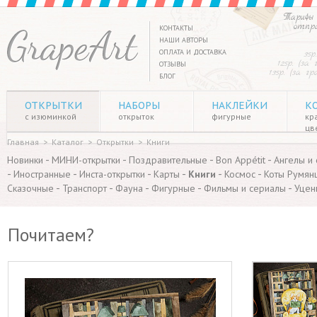
Тарифы 
отпр
КОНТАКТЫ
НАШИ АВТОРЫ
ОПЛАТА И ДОСТАВКА
35р
125р. (за
ОТЗЫВЫ
135р. (за г
БЛОГ
ОТКРЫТКИ
НАБОРЫ
НАКЛЕЙКИ
К
с изюминкой
открыток
фигурные
кр
цв
Главная
>
Каталог
>
Открытки
>
Книги
-
-
-
-
Новинки
МИНИ-открытки
Поздравительные
Bon Appétit
Ангелы и
-
-
-
-
-
-
Иностранные
Инста-открытки
Карты
Книги
Космос
Коты Румян
-
-
-
-
-
Сказочные
Транспорт
Фауна
Фигурные
Фильмы и сериалы
Уцен
Почитаем?