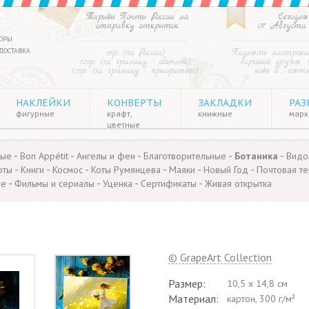
Тарифы Почты России на
Сегодня
отправку открыток
07 Августа
ОРЫ
ДОСТАВКА
35р. (по России)
Поднять настроен
125р. (за границу - обычный)
хорошие друзья, 
135р. (за границу - приоритет)
кофе и… пят
НАКЛЕЙКИ
КОНВЕРТЫ
ЗАКЛАДКИ
РАЗ
фигурные
крафт,
книжные
марки
цветные
-
-
-
-
-
ные
Bon Appétit
Ангелы и феи
Благотворительные
Ботаника
Видо
-
-
-
-
-
-
рты
Книги
Космос
Коты Румянцева
Маяки
Новый Год
Почтовая те
-
-
-
-
ые
Фильмы и сериалы
Уценка
Сертификаты
Живая открытка
© GrapeArt Collection
Размер:
10,5 х 14,8 см
Материал:
картон, 300 г/м²