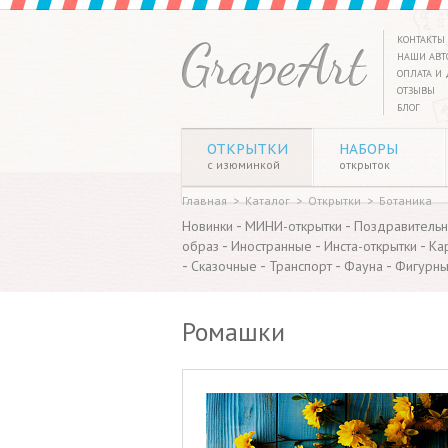
КОНТАКТЫ
НАШИ АВТ
ОПЛАТА И 
ОТЗЫВЫ
БЛОГ
ОТКРЫТКИ
НАБОРЫ
с изюминкой
открыток
Главная
>
Каталог
>
Открытки
>
Ботаника
-
-
Новинки
МИНИ-открытки
Поздравитель
-
-
-
образ
Иностранные
Инста-открытки
Ка
-
-
-
-
Сказочные
Транспорт
Фауна
Фигурн
Ромашки