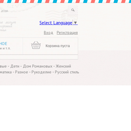
 2026
Select Language
▼
ие могут
хороший
ница
Вход
Регистрация
НОЕ
Корзина пуста
 и т.п.
-
-
-
вые
Дети
Дом Романовых
Женский
-
-
-
матика
Разное
Рукоделие
Русский стиль