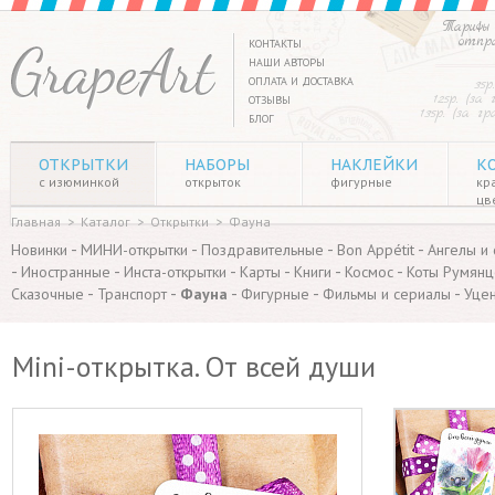
Тарифы 
отпр
КОНТАКТЫ
НАШИ АВТОРЫ
ОПЛАТА И ДОСТАВКА
35р
125р. (за
ОТЗЫВЫ
135р. (за г
БЛОГ
ОТКРЫТКИ
НАБОРЫ
НАКЛЕЙКИ
К
с изюминкой
открыток
фигурные
кр
цв
Главная
>
Каталог
>
Открытки
>
Фауна
-
-
-
-
Новинки
МИНИ-открытки
Поздравительные
Bon Appétit
Ангелы и
-
-
-
-
-
-
Иностранные
Инста-открытки
Карты
Книги
Космос
Коты Румянц
-
-
-
-
-
Сказочные
Транспорт
Фауна
Фигурные
Фильмы и сериалы
Уце
Mini-открытка. От всей души