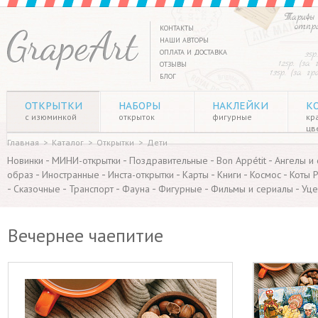
Тарифы 
отпр
КОНТАКТЫ
НАШИ АВТОРЫ
ОПЛАТА И ДОСТАВКА
35р
125р. (за
ОТЗЫВЫ
135р. (за г
БЛОГ
ОТКРЫТКИ
НАБОРЫ
НАКЛЕЙКИ
К
с изюминкой
открыток
фигурные
кр
цв
Главная
>
Каталог
>
Открытки
>
Дети
-
-
-
-
Новинки
МИНИ-открытки
Поздравительные
Bon Appétit
Ангелы и
-
-
-
-
-
-
образ
Иностранные
Инста-открытки
Карты
Книги
Космос
Коты 
-
-
-
-
-
-
Сказочные
Транспорт
Фауна
Фигурные
Фильмы и сериалы
Уце
Вечернее чаепитие