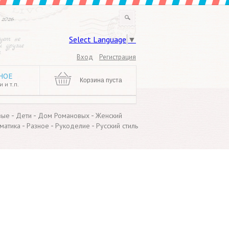
 2026
Select Language
▼
рует не
и другие
и
Вход
Регистрация
НОЕ
Корзина пуста
 и т.п.
-
-
-
вые
Дети
Дом Романовых
Женский
-
-
-
матика
Разное
Рукоделие
Русский стиль