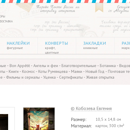
Тарифы Почты России на
Сегодня
отправку открыток
05 Августа
ОРЫ
ДОСТАВКА
35р. (по России)
Человека форми
125р. (за границу - обычный)
только среда, но 
135р. (за границу - приоритет)
дни недел
НАКЛЕЙКИ
КОНВЕРТЫ
ЗАКЛАДКИ
РАЗ
фигурные
крафт,
книжные
марки
цветные
-
-
-
-
-
ные
Bon Appétit
Ангелы и феи
Благотворительные
Ботаника
Видо
-
-
-
-
-
-
рты
Книги
Космос
Коты Румянцева
Маяки
Новый Год
Почтовая те
-
-
-
-
ые
Фильмы и сериалы
Уценка
Сертификаты
Живая открытка
© Кобозева Евгения
Размер:
10,5 х 14,8 см
Материал:
картон, 300 г/м²