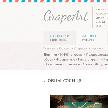
КОНТАКТЫ
НАШИ АВТ
ОПЛАТА И 
ОТЗЫВЫ
БЛОГ
ОТКРЫТКИ
НАБОРЫ
с изюминкой
открыток
Главная
>
Каталог
>
Открытки
>
Новинки
-
-
Новинки
МИНИ-открытки
Поздравитель
-
-
-
образ
Иностранные
Инста-открытки
Ка
-
-
-
-
Сказочные
Транспорт
Фауна
Фигурн
Ловцы солнца