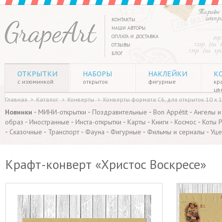
Тарифы 
отпр
КОНТАКТЫ
НАШИ АВТОРЫ
ОПЛАТА И ДОСТАВКА
35р
125р. (за
ОТЗЫВЫ
135р. (за г
БЛОГ
ОТКРЫТКИ
НАБОРЫ
НАКЛЕЙКИ
К
с изюминкой
открыток
фигурные
кр
цв
Главная
>
Каталог
>
Конверты
>
Конверты формата C6, для открыток 10 х 1
-
-
-
-
Новинки
МИНИ-открытки
Поздравительные
Bon Appétit
Ангелы и
-
-
-
-
-
-
образ
Иностранные
Инста-открытки
Карты
Книги
Космос
Коты 
-
-
-
-
-
-
Сказочные
Транспорт
Фауна
Фигурные
Фильмы и сериалы
Уце
Крафт-конверт «Христос Воскресе»