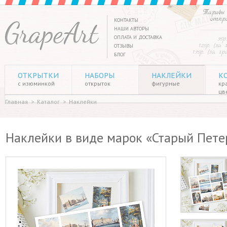
Тарифы 
отпр
КОНТАКТЫ
НАШИ АВТОРЫ
ОПЛАТА И ДОСТАВКА
35р
125р. (за
ОТЗЫВЫ
135р. (за г
БЛОГ
ОТКРЫТКИ
НАБОРЫ
НАКЛЕЙКИ
К
с изюминкой
открыток
фигурные
кр
цв
Главная
>
Каталог
>
Наклейки
Наклейки в виде марок «Старый Петер