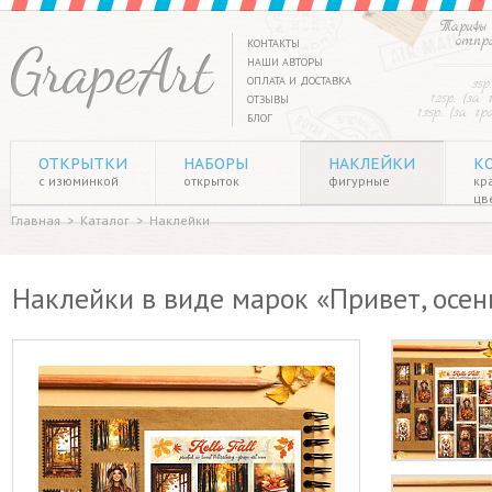
Тарифы 
отпр
КОНТАКТЫ
НАШИ АВТОРЫ
ОПЛАТА И ДОСТАВКА
35р
125р. (за
ОТЗЫВЫ
135р. (за г
БЛОГ
ОТКРЫТКИ
НАБОРЫ
НАКЛЕЙКИ
К
с изюминкой
открыток
фигурные
кр
цв
Главная
>
Каталог
>
Наклейки
Наклейки в виде марок «Привет, осень