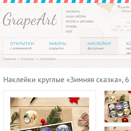
Тарифы 
отпр
КОНТАКТЫ
НАШИ АВТОРЫ
ОПЛАТА И ДОСТАВКА
35р
125р. (за
ОТЗЫВЫ
135р. (за г
БЛОГ
ОТКРЫТКИ
НАБОРЫ
НАКЛЕЙКИ
К
с изюминкой
открыток
фигурные
кр
цв
Главная
>
Каталог
>
Наклейки
Наклейки круглые «Зимняя сказка», 6