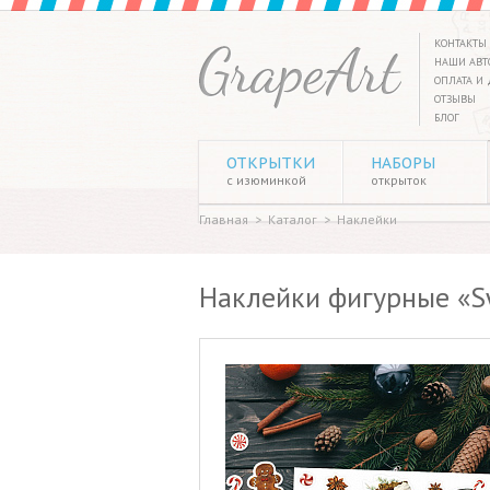
КОНТАКТЫ
НАШИ АВТ
ОПЛАТА И 
ОТЗЫВЫ
БЛОГ
ОТКРЫТКИ
НАБОРЫ
с изюминкой
открыток
Главная
>
Каталог
>
Наклейки
Наклейки фигурные «Sw