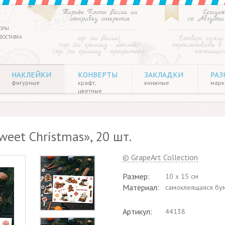
Тарифы Почты России на
Сегодня
отправку открыток
06 Августа
ОРЫ
ДОСТАВКА
35р. (по России)
Четверг нужно
125р. (за границу - обычный)
переименовать в
135р. (за границу - приоритет)
пятница»
НАКЛЕЙКИ
КОНВЕРТЫ
ЗАКЛАДКИ
РАЗ
фигурные
крафт,
книжные
марки
цветные
eet Christmas», 20 шт.
© GrapeArt Collection
Размер:
10 x 15 см
Материал:
cамоклеящаяся бу
Артикул:
44138