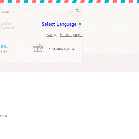
 2026
Select Language
▼
 давно
 «завтра
!
Вход
Регистрация
НОЕ
Корзина пуста
 и т.п.
мага