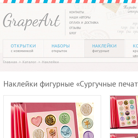
Тарифы 
отпр
КОНТАКТЫ
НАШИ АВТОРЫ
ОПЛАТА И ДОСТАВКА
35р
125р. (за
ОТЗЫВЫ
135р. (за г
БЛОГ
ОТКРЫТКИ
НАБОРЫ
НАКЛЕЙКИ
К
с изюминкой
открыток
фигурные
кр
цв
Главная
>
Каталог
>
Наклейки
Наклейки фигурные «Сургучные печати