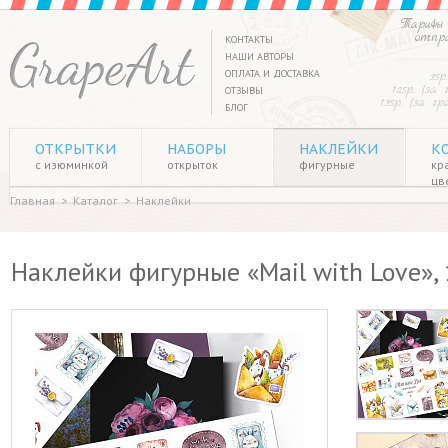
Тарифы 
отпр
КОНТАКТЫ
НАШИ АВТОРЫ
ОПЛАТА И ДОСТАВКА
35р
125р. (за
ОТЗЫВЫ
135р. (за г
БЛОГ
ОТКРЫТКИ
НАБОРЫ
НАКЛЕЙКИ
К
с изюминкой
открыток
фигурные
кр
цв
Главная
>
Каталог
>
Наклейки
Наклейки фигурные «Mail with Love», 