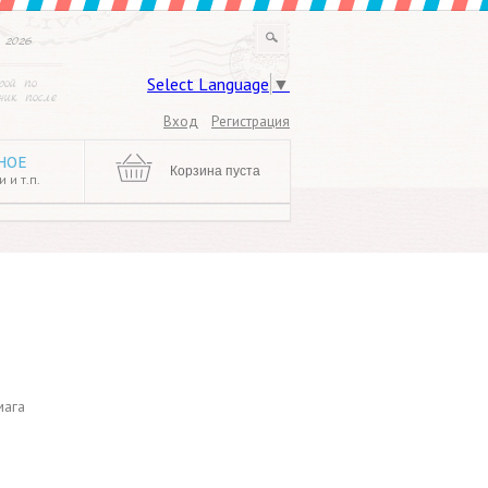
 2026
Select Language
▼
рой по
ик после
Вход
Регистрация
НОЕ
Корзина пуста
 и т.п.
мага