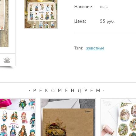
Наличие:
есть
Цена:
55
руб.
Тэги:
животные
∙РЕКОМЕНДУЕМ∙