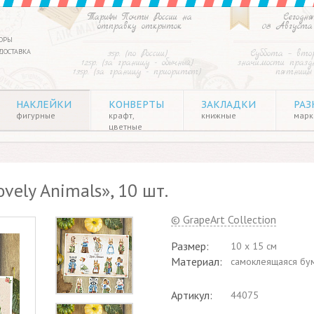
Тарифы Почты России на
Сегодня
отправку открыток
08 Августа
ОРЫ
ДОСТАВКА
35р. (по России)
Суббота – вто
125р. (за границу - обычный)
значимости праздн
135р. (за границу - приоритет)
пятницы
НАКЛЕЙКИ
КОНВЕРТЫ
ЗАКЛАДКИ
РАЗ
фигурные
крафт,
книжные
марки
цветные
ely Animals», 10 шт.
© GrapeArt Collection
Размер:
10 x 15 см
Материал:
cамоклеящаяся бу
Артикул:
44075