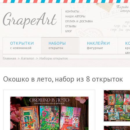
Тарифы 
отпр
КОНТАКТЫ
НАШИ АВТОРЫ
ОПЛАТА И ДОСТАВКА
35р
125р. (за
ОТЗЫВЫ
135р. (за г
БЛОГ
ОТКРЫТКИ
НАБОРЫ
НАКЛЕЙКИ
К
с изюминкой
открыток
фигурные
кр
цв
Главная
>
Каталог
>
Наборы открыток
Окошко в лето, набор из 8 открыток