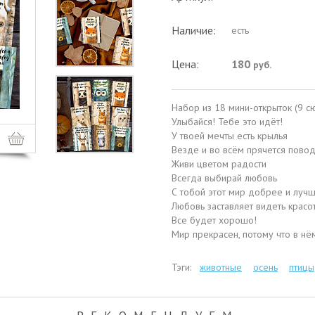
Наличие:
есть
Цена:
180
руб.
Набор из 18 мини-открыток (9 сю
Улыбайся! Тебе это идёт!
У твоей мечты есть крылья
Везде и во всём прячется повод
Живи цветом радости
Всегда выбирай любовь
С тобой этот мир добрее и луч
Любовь заставляет видеть красо
Все будет хорошо!
Мир прекрасен, потому что в нём
Тэги:
животные
осень
птицы