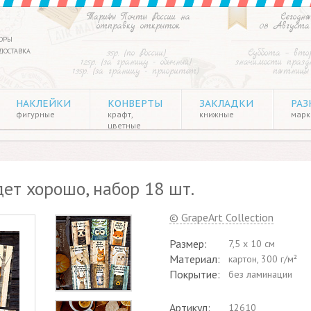
Тарифы Почты России на
Сегодня
отправку открыток
08 Августа
ОРЫ
ДОСТАВКА
35р. (по России)
Суббота – вто
125р. (за границу - обычный)
значимости праздн
135р. (за границу - приоритет)
пятницы
НАКЛЕЙКИ
КОНВЕРТЫ
ЗАКЛАДКИ
РАЗ
фигурные
крафт,
книжные
марки
цветные
ет хорошо, набор 18 шт.
© GrapeArt Collection
Размер:
7,5 х 10 см
Материал:
картон, 300 г/м²
Покрытие:
без ламинации
Артикул:
12610