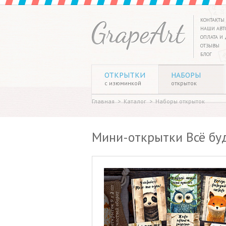
КОНТАКТЫ
НАШИ АВТ
ОПЛАТА И 
ОТЗЫВЫ
БЛОГ
ОТКРЫТКИ
НАБОРЫ
с изюминкой
открыток
Главная
>
Каталог
>
Наборы открыток
Мини-открытки Всё буд