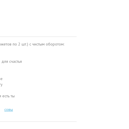
жетов по 2 шт.) с чистым оборотом:
 для счастья
ше
ту
 есть ты
совы