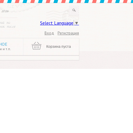
 2026
Select Language
▼
рой по
ик после
Вход
Регистрация
НОЕ
Корзина пуста
 и т.п.