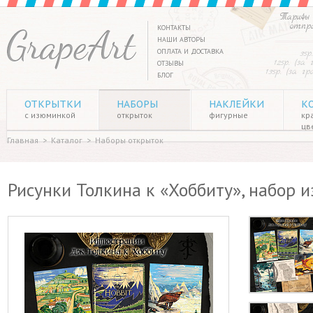
Тарифы 
отпр
КОНТАКТЫ
НАШИ АВТОРЫ
ОПЛАТА И ДОСТАВКА
35р
125р. (за
ОТЗЫВЫ
135р. (за г
БЛОГ
ОТКРЫТКИ
НАБОРЫ
НАКЛЕЙКИ
К
с изюминкой
открыток
фигурные
кр
цв
Главная
>
Каталог
>
Наборы открыток
Рисунки Толкина к «Хоббиту», набор и