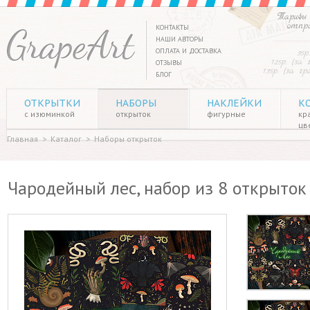
Тарифы 
отпр
КОНТАКТЫ
НАШИ АВТОРЫ
ОПЛАТА И ДОСТАВКА
35р
125р. (за
ОТЗЫВЫ
135р. (за г
БЛОГ
ОТКРЫТКИ
НАБОРЫ
НАКЛЕЙКИ
К
с изюминкой
открыток
фигурные
кр
цв
Главная
>
Каталог
>
Наборы открыток
Чародейный лес, набор из 8 открыток