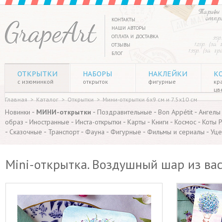
Тарифы 
отпр
КОНТАКТЫ
НАШИ АВТОРЫ
ОПЛАТА И ДОСТАВКА
35р
125р. (за
ОТЗЫВЫ
135р. (за г
БЛОГ
ОТКРЫТКИ
НАБОРЫ
НАКЛЕЙКИ
К
с изюминкой
открыток
фигурные
кр
цв
Главная
>
Каталог
>
Открытки
>
Мини-открытки 6х9 см и 7.5х10 см
-
-
-
-
Новинки
МИНИ-открытки
Поздравительные
Bon Appétit
Ангелы
-
-
-
-
-
-
образ
Иностранные
Инста-открытки
Карты
Книги
Космос
Коты 
-
-
-
-
-
-
Сказочные
Транспорт
Фауна
Фигурные
Фильмы и сериалы
Уце
Mini-открытка. Воздушный шар из вас