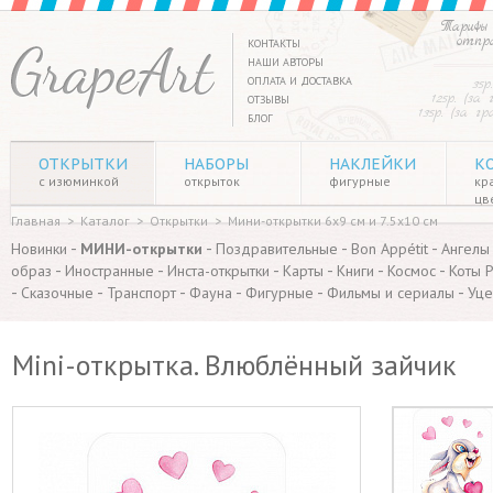
Тарифы 
отпр
КОНТАКТЫ
НАШИ АВТОРЫ
ОПЛАТА И ДОСТАВКА
35р
125р. (за
ОТЗЫВЫ
135р. (за г
БЛОГ
ОТКРЫТКИ
НАБОРЫ
НАКЛЕЙКИ
К
с изюминкой
открыток
фигурные
кр
цв
Главная
>
Каталог
>
Открытки
>
Мини-открытки 6х9 см и 7.5х10 см
-
-
-
-
Новинки
МИНИ-открытки
Поздравительные
Bon Appétit
Ангелы
-
-
-
-
-
-
образ
Иностранные
Инста-открытки
Карты
Книги
Космос
Коты 
-
-
-
-
-
-
Сказочные
Транспорт
Фауна
Фигурные
Фильмы и сериалы
Уце
Mini-открытка. Влюблённый зайчик