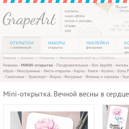
Тарифы 
отпр
КОНТАКТЫ
НАШИ АВТОРЫ
ОПЛАТА И ДОСТАВКА
35р
125р. (за
ОТЗЫВЫ
135р. (за г
БЛОГ
ОТКРЫТКИ
НАБОРЫ
НАКЛЕЙКИ
К
с изюминкой
открыток
фигурные
кр
цв
Главная
>
Каталог
>
Открытки
>
Мини-открытки 6х9 см и 7.5х10 см
-
-
-
-
Новинки
МИНИ-открытки
Поздравительные
Bon Appétit
Ангелы
-
-
-
-
-
-
образ
Иностранные
Инста-открытки
Карты
Книги
Космос
Коты 
-
-
-
-
-
-
Сказочные
Транспорт
Фауна
Фигурные
Фильмы и сериалы
Уце
Mini-открытка. Вечной весны в сердце