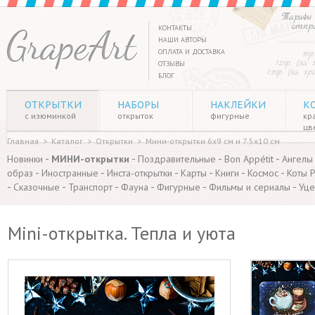
Тарифы 
отпр
КОНТАКТЫ
НАШИ АВТОРЫ
ОПЛАТА И ДОСТАВКА
35р
125р. (за
ОТЗЫВЫ
135р. (за г
БЛОГ
ОТКРЫТКИ
НАБОРЫ
НАКЛЕЙКИ
К
с изюминкой
открыток
фигурные
кр
цв
Главная
>
Каталог
>
Открытки
>
Мини-открытки 6х9 см и 7.5х10 см
-
-
-
-
Новинки
МИНИ-открытки
Поздравительные
Bon Appétit
Ангелы
-
-
-
-
-
-
образ
Иностранные
Инста-открытки
Карты
Книги
Космос
Коты 
-
-
-
-
-
-
Сказочные
Транспорт
Фауна
Фигурные
Фильмы и сериалы
Уце
Mini-открытка. Тепла и уюта