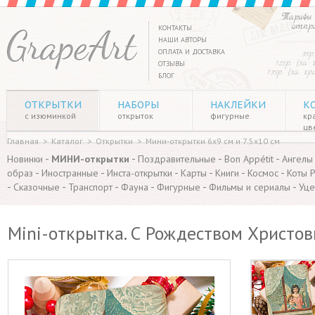
Тарифы 
отпр
КОНТАКТЫ
НАШИ АВТОРЫ
ОПЛАТА И ДОСТАВКА
35р
125р. (за
ОТЗЫВЫ
135р. (за г
БЛОГ
ОТКРЫТКИ
НАБОРЫ
НАКЛЕЙКИ
К
с изюминкой
открыток
фигурные
кр
цв
Главная
>
Каталог
>
Открытки
>
Мини-открытки 6х9 см и 7.5х10 см
-
-
-
-
Новинки
МИНИ-открытки
Поздравительные
Bon Appétit
Ангелы
-
-
-
-
-
-
образ
Иностранные
Инста-открытки
Карты
Книги
Космос
Коты 
-
-
-
-
-
-
Сказочные
Транспорт
Фауна
Фигурные
Фильмы и сериалы
Уце
Mini-открытка. С Рождеством Христо