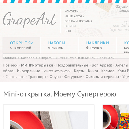
Тарифы 
отпр
КОНТАКТЫ
НАШИ АВТОРЫ
ОПЛАТА И ДОСТАВКА
35р
125р. (за
ОТЗЫВЫ
135р. (за г
БЛОГ
ОТКРЫТКИ
НАБОРЫ
НАКЛЕЙКИ
К
с изюминкой
открыток
фигурные
кр
цв
Главная
>
Каталог
>
Открытки
>
Мини-открытки 6х9 см и 7.5х10 см
-
-
-
-
Новинки
МИНИ-открытки
Поздравительные
Bon Appétit
Ангелы
-
-
-
-
-
-
образ
Иностранные
Инста-открытки
Карты
Книги
Космос
Коты 
-
-
-
-
-
-
Сказочные
Транспорт
Фауна
Фигурные
Фильмы и сериалы
Уце
Mini-открытка. Моему Супергерою