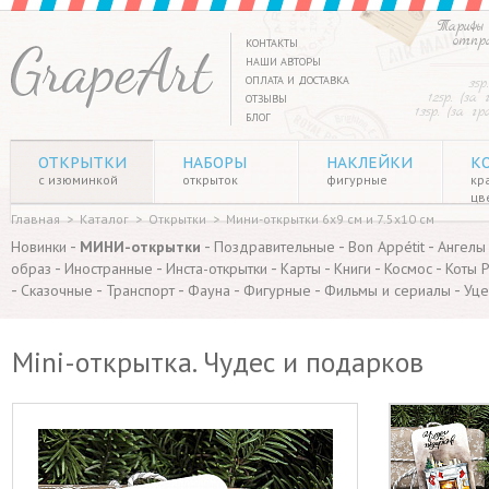
Тарифы 
отпр
КОНТАКТЫ
НАШИ АВТОРЫ
ОПЛАТА И ДОСТАВКА
35р
125р. (за
ОТЗЫВЫ
135р. (за г
БЛОГ
ОТКРЫТКИ
НАБОРЫ
НАКЛЕЙКИ
К
с изюминкой
открыток
фигурные
кр
цв
Главная
>
Каталог
>
Открытки
>
Мини-открытки 6х9 см и 7.5х10 см
-
-
-
-
Новинки
МИНИ-открытки
Поздравительные
Bon Appétit
Ангелы
-
-
-
-
-
-
образ
Иностранные
Инста-открытки
Карты
Книги
Космос
Коты 
-
-
-
-
-
-
Сказочные
Транспорт
Фауна
Фигурные
Фильмы и сериалы
Уце
Mini-открытка. Чудес и подарков